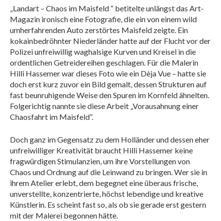
„Landart – Chaos im Maisfeld “ betitelte unlängst das Art-
Magazin ironisch eine Fotografie, die ein von einem wild
umherfahrenden Auto zerstörtes Maisfeld zeigte. Ein
kokainbedröhnter Niederländer hatte auf der Flucht vor der
Polizei unfreiwillig waghalsige Kurven und Kreisel in die
ordentlichen Getreidereihen geschlagen. Für die Malerin
Hilli Hassemer war dieses Foto wie ein Dèja Vue – hatte sie
doch erst kurz zuvor ein Bild gemalt, dessen Strukturen auf
fast beunruhigende Weise den Spuren im Kornfeld ähnelten.
Folgerichtig nannte sie diese Arbeit „Vorausahnung einer
Chaosfahrt im Maisfeld“.
Doch ganz im Gegensatz zu dem Holländer und dessen eher
unfreiwilliger Kreativität braucht Hilli Hassemer keine
fragwürdigen Stimulanzien, um ihre Vorstellungen von
Chaos und Ordnung auf die Leinwand zu bringen. Wer sie in
ihrem Atelier erlebt, dem begegnet eine überaus frische,
unverstellte, konzentrierte, höchst lebendige und kreative
Künstlerin. Es scheint fast so, als ob sie gerade erst gestern
mit der Malerei begonnen hätte.