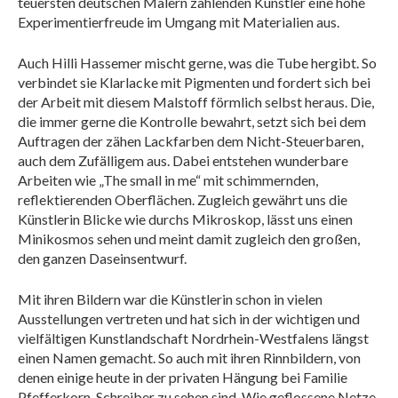
teuersten deutschen Malern zählenden Künstler eine hohe
Experimentierfreude im Umgang mit Materialien aus.
Auch Hilli Hassemer mischt gerne, was die Tube hergibt. So
verbindet sie Klarlacke mit Pigmenten und fordert sich bei
der Arbeit mit diesem Malstoff förmlich selbst heraus. Die,
die immer gerne die Kontrolle bewahrt, setzt sich bei dem
Auftragen der zähen Lackfarben dem Nicht-Steuerbaren,
auch dem Zufälligem aus. Dabei entstehen wunderbare
Arbeiten wie „The small in me“ mit schimmernden,
reflektierenden Oberflächen. Zugleich gewährt uns die
Künstlerin Blicke wie durchs Mikroskop, lässt uns einen
Minikosmos sehen und meint damit zugleich den großen,
den ganzen Daseinsentwurf.
Mit ihren Bildern war die Künstlerin schon in vielen
Ausstellungen vertreten und hat sich in der wichtigen und
vielfältigen Kunstlandschaft Nordrhein-Westfalens längst
einen Namen gemacht. So auch mit ihren Rinnbildern, von
denen einige heute in der privaten Hängung bei Familie
Pfefferkorn-Schreiber zu sehen sind. Wie geflossene Netze